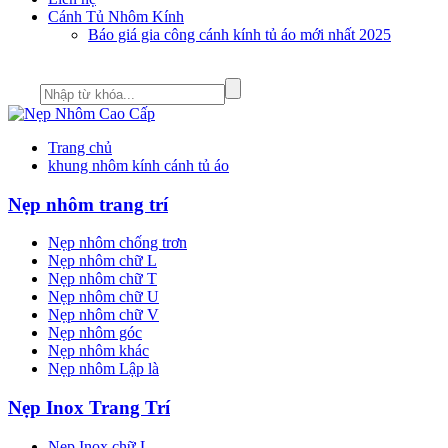
Cánh Tủ Nhôm Kính
Báo giá gia công cánh kính tủ áo mới nhất 2025
Trang chủ
khung nhôm kính cánh tủ áo
Nẹp nhôm trang trí
Nẹp nhôm chống trơn
Nẹp nhôm chữ L
Nẹp nhôm chữ T
Nẹp nhôm chữ U
Nẹp nhôm chữ V
Nẹp nhôm góc
Nẹp nhôm khác
Nẹp nhôm Lập là
Nẹp Inox Trang Trí
Nẹp Inox chữ L