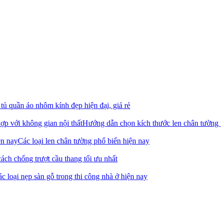
ủ quần áo nhôm kính đẹp hiện đại, giá rẻ
Hướng dẫn chọn kích thước len chân tường
Các loại len chân tường phổ biến hiện nay
ách chống trượt cầu thang tối ưu nhất
c loại nẹp sàn gỗ trong thi công nhà ở hiện nay