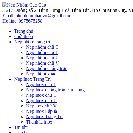
35/17 Đường số 2, Bình Hưng Hoà, Bình Tân, Ho Chi Minh City, V
Email: aluminiumbar.vn@gmail.com
Hotline:
0975675258
Trang chủ
Giới thiệu
Nẹp nhôm trang trí
Nẹp nhôm chữ T
Nẹp nhôm chữ L
Nẹp nhôm chữ U
Nẹp nhôm chữ V
Nẹp nhôm chống trơn
Nẹp nhôm khác
Nẹp Inox Trang Trí
Nẹp Inox chữ L
Nẹp Inox chống trơn cầu thang
Nẹp Inox chữ T
Nẹp Inox chữ U
Nẹp inox chữ V
Nẹp Inox Lập là
Nẹp Inox Trang Trí
Thanh la inox
Tin tức
Liên hệ