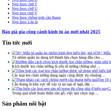
Nẹp Inox chữ T
Nẹp Inox chữ U
Nẹp inox chữ V
Nẹp Inox chống trơn cầu thang
Nẹp Inox Lập là
Báo giá gia công cánh kính tủ áo mới nhất 2025
Tin tức mới
50+ Mẫu t
Tủ nhôm quần áo đang trở thành lựa chọn hàng đầu cho
...
Kích thước len chân tường là yếu tố tưởng chừng nhỏ
...
Các loại len chân tường đang ngày càng được ưa chuộng
...
Top 10 c
Cầu thang là khu vực dễ xảy ra tai nạn té ngã, đặc
...
Cá
Trong quá trình hoàn thiện sàn gỗ, việc lựa chọn nẹp
...
Sản phẩm nổi bật