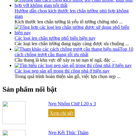
Hướng dẫn chọn kích thước len chân tường phù hợp không
gian
Kích thước len chân tường là yếu tố tưởng chừng nhỏ
...
Các loại len chân tường phổ biến hiện nay
Các loại len chân tường đang ngày càng được ưa chuộng
...
Top 10
cách chống trượt cầu thang tối ưu nhất
Cầu thang là khu vực dễ xảy ra tai nạn té ngã, đặc
...
Các loại nẹp sàn gỗ trong thi công nhà ở hiện nay
Trong quá trình hoàn thiện sàn gỗ, việc lựa chọn nẹp
...
Sản phẩm nổi bật
Nẹp Nhôm Chữ L20 x 3
Xem chi tiết
Nẹp Kết Thúc Thảm