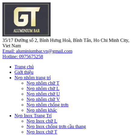
35/17 Đường số 2, Bình Hưng Hoà, Bình Tân, Ho Chi Minh City,
Viet Nam
Email: aluminiumbar.vn@gmail.com
Hotline:
0975675258
Trang chủ
Giới thiệu
Nẹp nhôm trang trí
Nẹp nhôm chữ T
Nẹp nhôm chữ L
Nẹp nhôm chữ U
Nẹp nhôm chữ V
Nẹp nhôm chống trơn
Nẹp nhôm khác
Nẹp Inox Trang Trí
Nẹp Inox chữ L
Nẹp Inox chống trơn cầu thang
Nẹp Inox chữ T