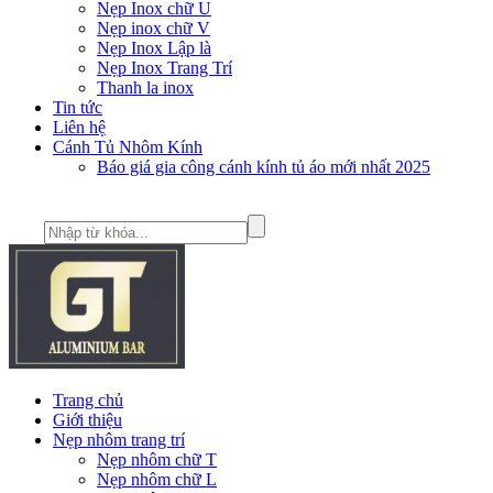
Nẹp Inox chữ U
Nẹp inox chữ V
Nẹp Inox Lập là
Nẹp Inox Trang Trí
Thanh la inox
Tin tức
Liên hệ
Cánh Tủ Nhôm Kính
Báo giá gia công cánh kính tủ áo mới nhất 2025
Trang chủ
Giới thiệu
Nẹp nhôm trang trí
Nẹp nhôm chữ T
Nẹp nhôm chữ L