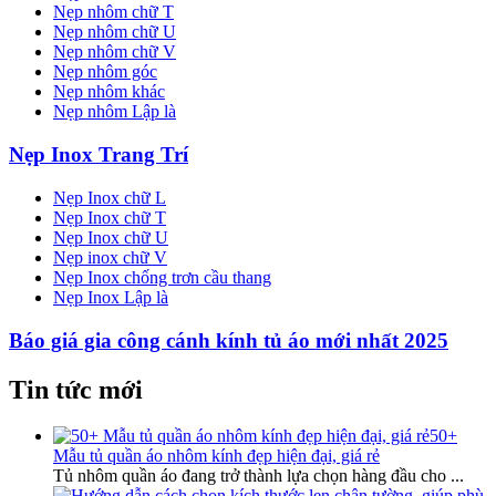
Nẹp nhôm chữ T
Nẹp nhôm chữ U
Nẹp nhôm chữ V
Nẹp nhôm góc
Nẹp nhôm khác
Nẹp nhôm Lập là
Nẹp Inox Trang Trí
Nẹp Inox chữ L
Nẹp Inox chữ T
Nẹp Inox chữ U
Nẹp inox chữ V
Nẹp Inox chống trơn cầu thang
Nẹp Inox Lập là
Báo giá gia công cánh kính tủ áo mới nhất 2025
Tin tức mới
50+
Mẫu tủ quần áo nhôm kính đẹp hiện đại, giá rẻ
Tủ nhôm quần áo đang trở thành lựa chọn hàng đầu cho
...