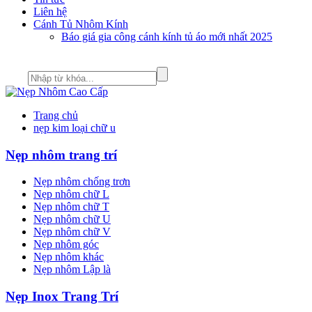
Liên hệ
Cánh Tủ Nhôm Kính
Báo giá gia công cánh kính tủ áo mới nhất 2025
Trang chủ
nẹp kim loại chữ u
Nẹp nhôm trang trí
Nẹp nhôm chống trơn
Nẹp nhôm chữ L
Nẹp nhôm chữ T
Nẹp nhôm chữ U
Nẹp nhôm chữ V
Nẹp nhôm góc
Nẹp nhôm khác
Nẹp nhôm Lập là
Nẹp Inox Trang Trí