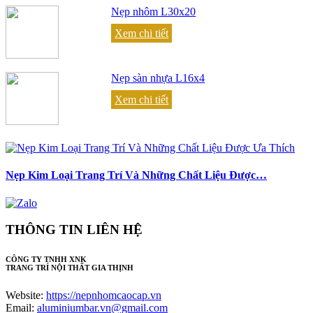
Nẹp nhôm L30x20
Xem chi tiết
Nẹp sàn nhựa L16x4
Xem chi tiết
Nẹp Kim Loại Trang Trí Và Những Chất Liệu Được…
THÔNG TIN LIÊN HỆ
CÔNG TY TNHH XNK
TRANG TRÍ NỘI THẤT GIA THỊNH
Website:
https://nepnhomcaocap.vn
Email:
aluminiumbar.vn@gmail.com