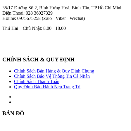
35/17 Đường Số 2, Bình Hưng Hoà, Bình Tân, TP.Hồ Chí Minh
Điện Thoại: 028 36027329
Holine: 0975675258 (Zalo - Viber - Wechat)
Thứ Hai – Chủ Nhật: 8.00 - 18.00
CHÍNH SÁCH & QUY ĐỊNH
Chính Sách Bán Hàng & Quy Định Chung
Chính Sách Bảo Vệ Thông Tin Cá Nhân
Chính Sách Thanh Toán
Quy Định Bảo Hành Nẹp Trang Trí
BẢN ĐỒ