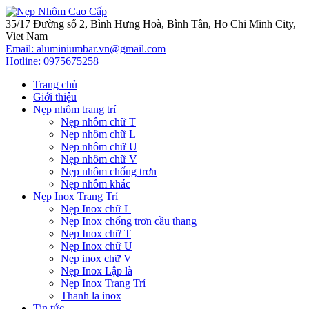
35/17 Đường số 2, Bình Hưng Hoà, Bình Tân, Ho Chi Minh City,
Viet Nam
Email: aluminiumbar.vn@gmail.com
Hotline:
0975675258
Trang chủ
Giới thiệu
Nẹp nhôm trang trí
Nẹp nhôm chữ T
Nẹp nhôm chữ L
Nẹp nhôm chữ U
Nẹp nhôm chữ V
Nẹp nhôm chống trơn
Nẹp nhôm khác
Nẹp Inox Trang Trí
Nẹp Inox chữ L
Nẹp Inox chống trơn cầu thang
Nẹp Inox chữ T
Nẹp Inox chữ U
Nẹp inox chữ V
Nẹp Inox Lập là
Nẹp Inox Trang Trí
Thanh la inox
Tin tức