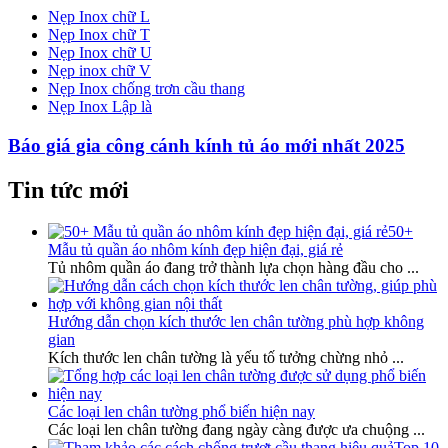
Nẹp Inox chữ L
Nẹp Inox chữ T
Nẹp Inox chữ U
Nẹp inox chữ V
Nẹp Inox chống trơn cầu thang
Nẹp Inox Lập là
Báo giá gia công cánh kính tủ áo mới nhất 2025
Tin tức mới
50+
Mẫu tủ quần áo nhôm kính đẹp hiện đại, giá rẻ
Tủ nhôm quần áo đang trở thành lựa chọn hàng đầu cho
...
Hướng dẫn chọn kích thước len chân tường phù hợp không
gian
Kích thước len chân tường là yếu tố tưởng chừng nhỏ
...
Các loại len chân tường phổ biến hiện nay
Các loại len chân tường đang ngày càng được ưa chuộng
...
Top 10