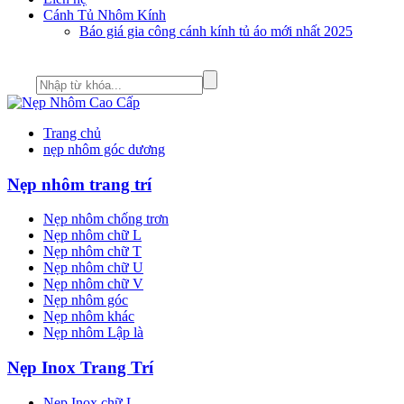
Cánh Tủ Nhôm Kính
Báo giá gia công cánh kính tủ áo mới nhất 2025
Trang chủ
nẹp nhôm góc dương
Nẹp nhôm trang trí
Nẹp nhôm chống trơn
Nẹp nhôm chữ L
Nẹp nhôm chữ T
Nẹp nhôm chữ U
Nẹp nhôm chữ V
Nẹp nhôm góc
Nẹp nhôm khác
Nẹp nhôm Lập là
Nẹp Inox Trang Trí
Nẹp Inox chữ L