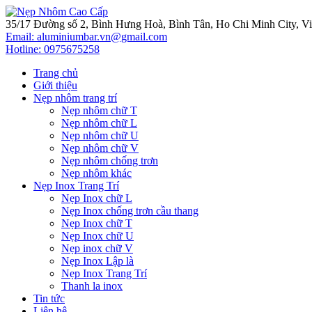
35/17 Đường số 2, Bình Hưng Hoà, Bình Tân, Ho Chi Minh City, V
Email: aluminiumbar.vn@gmail.com
Hotline:
0975675258
Trang chủ
Giới thiệu
Nẹp nhôm trang trí
Nẹp nhôm chữ T
Nẹp nhôm chữ L
Nẹp nhôm chữ U
Nẹp nhôm chữ V
Nẹp nhôm chống trơn
Nẹp nhôm khác
Nẹp Inox Trang Trí
Nẹp Inox chữ L
Nẹp Inox chống trơn cầu thang
Nẹp Inox chữ T
Nẹp Inox chữ U
Nẹp inox chữ V
Nẹp Inox Lập là
Nẹp Inox Trang Trí
Thanh la inox
Tin tức
Liên hệ