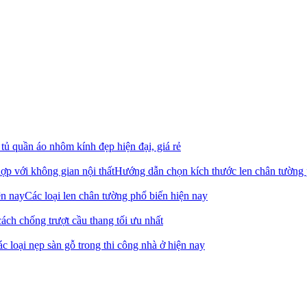
ủ quần áo nhôm kính đẹp hiện đại, giá rẻ
Hướng dẫn chọn kích thước len chân tường
Các loại len chân tường phổ biến hiện nay
ách chống trượt cầu thang tối ưu nhất
c loại nẹp sàn gỗ trong thi công nhà ở hiện nay