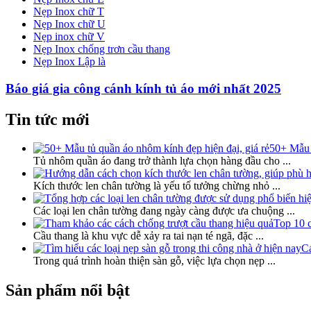
Nẹp Inox chữ T
Nẹp Inox chữ U
Nẹp inox chữ V
Nẹp Inox chống trơn cầu thang
Nẹp Inox Lập là
Báo giá gia công cánh kính tủ áo mới nhất 2025
Tin tức mới
50+ Mẫu t
Tủ nhôm quần áo đang trở thành lựa chọn hàng đầu cho
...
Kích thước len chân tường là yếu tố tưởng chừng nhỏ
...
Các loại len chân tường đang ngày càng được ưa chuộng
...
Top 10 c
Cầu thang là khu vực dễ xảy ra tai nạn té ngã, đặc
...
Cá
Trong quá trình hoàn thiện sàn gỗ, việc lựa chọn nẹp
...
Sản phẩm nổi bật