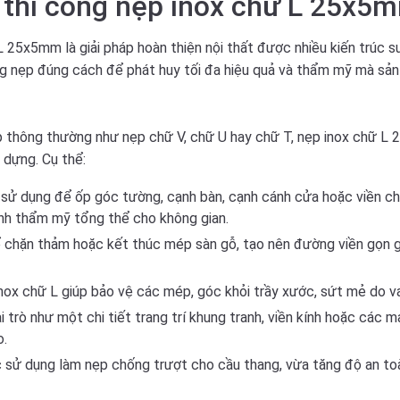
 thi công nẹp inox chữ L 25x5
L 25x5mm là giải pháp hoàn thiện nội thất được nhiều kiến trúc sư
g nẹp đúng cách để phát huy tối đa hiệu quả và thẩm mỹ mà sản
ẹp thông thường như nẹp chữ V, chữ U hay chữ T, nẹp inox chữ L 
 dựng. Cụ thể:
 dụng để ốp góc tường, cạnh bàn, cạnh cánh cửa hoặc viền cho c
ính thẩm mỹ tổng thể cho không gian.
hặn thảm hoặc kết thúc mép sàn gỗ, tạo nên đường viền gọn gàng
nox chữ L giúp bảo vệ các mép, góc khỏi trầy xước, sứt mẻ do v
trò như một chi tiết trang trí khung tranh, viền kính hoặc các 
o.
sử dụng làm nẹp chống trượt cho cầu thang, vừa tăng độ an toàn