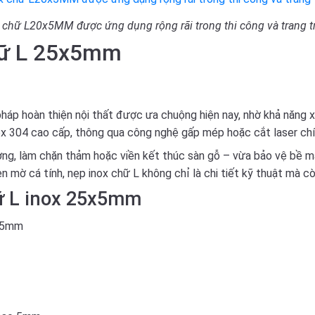
 chữ L20x5MM được ứng dụng rộng rãi trong thi công và trang trí
hữ L 25x5mm
háp hoàn thiện nội thất được ưa chuộng hiện nay, nhờ khả năng 
x 304 cao cấp, thông qua công nghệ gấp mép hoặc cắt laser chín
g, làm chặn thảm hoặc viền kết thúc sàn gỗ – vừa bảo vệ bề mặ
mờ cá tính, nẹp inox chữ L không chỉ là chi tiết kỹ thuật mà còn
hữ L inox 25x5mm
5x5mm