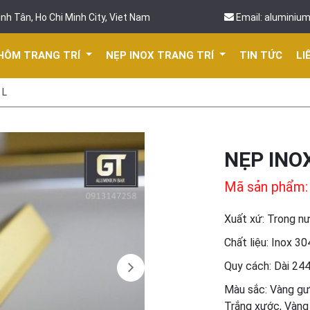
nh Tân, Ho Chi Minh City, Viet Nam
Email: aluminiu
HÔM TRANG TRÍ
NẸP INOX TRANG TRÍ
TIN TỨC
LI
 L
NẸP INO
Mã sản phẩm:
Xuất xứ: Trong n
Chất liệu: Inox 30
Quy cách: Dài 2
Màu sắc: Vàng gư
Trắng xước, Vàng