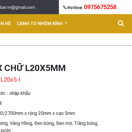
0975675258
mbar.vn@gmail.com
Hotline:
ÊN HỆ
CÁNH TỦ NHÔM KÍNH
X CHỮ L20X5MM
 L20x5-I
ước - nhập khẩu
4
440/2700mm x rộng 20mm x cao 5mm
ơng, Vàng Hồng, Đen bóng, Đen mờ, Trắng bóng,
 xước