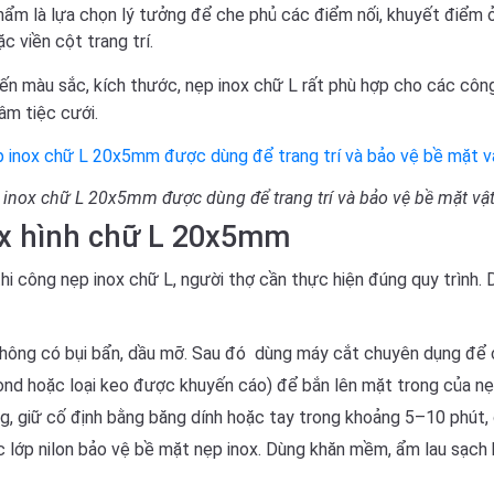
ẩm là lựa chọn lý tưởng để che phủ các điểm nối, khuyết điểm ở
c viền cột trang trí.
biến màu sắc, kích thước, nẹp inox chữ L rất phù hợp cho các công
âm tiệc cưới.
inox chữ L 20x5mm được dùng để trang trí và bảo vệ bề mặt vật
ox hình chữ L 20x5mm
hi công nẹp inox chữ L, người thợ cần thực hiện đúng quy trình.
ông có bụi bẩn, dầu mỡ. Sau đó dùng máy cắt chuyên dụng để cắ
d hoặc loại keo được khuyến cáo) để bắn lên mặt trong của nẹp
ông, giữ cố định bằng băng dính hoặc tay trong khoảng 5–10 phút
c lớp nilon bảo vệ bề mặt nẹp inox. Dùng khăn mềm, ẩm lau sạch