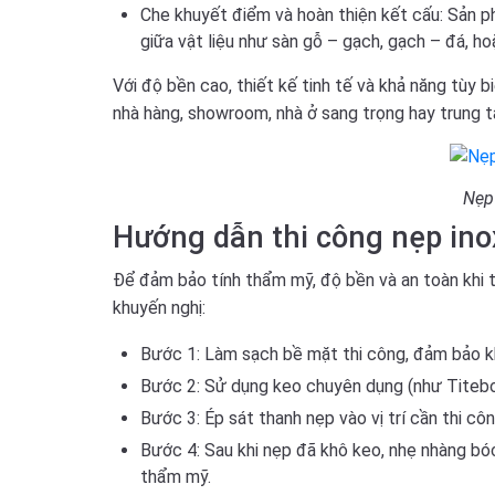
Che khuyết điểm và hoàn thiện kết cấu:
Sản ph
giữa vật liệu như sàn gỗ – gạch, gạch – đá, hoặ
Với độ bền cao, thiết kế tinh tế và khả năng tùy 
nhà hàng, showroom, nhà ở sang trọng hay trung t
Nẹp 
Hướng dẫn thi công nẹp in
Để đảm bảo tính thẩm mỹ, độ bền và an toàn khi t
khuyến nghị:
Bước 1:
Làm sạch bề mặt thi công, đảm bảo kh
Bước 2:
Sử dụng keo chuyên dụng (như Titebon
Bước 3:
Ép sát thanh nẹp vào vị trí cần thi c
Bước 4:
Sau khi nẹp đã khô keo, nhẹ nhàng bó
thẩm mỹ.