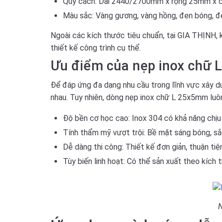
Quy cách: Dài 2440/2700mm x rộng 25mm x
Màu sắc: Vàng gương, vàng hồng, đen bóng, đe
Ngoài các kích thước tiêu chuẩn, tại GIA THỊNH,
thiết kế công trình cụ thể.
Ưu điểm của nẹp inox chữ
Để đáp ứng đa dạng nhu cầu trong lĩnh vực xây dựng
nhau. Tuy nhiên, dòng nẹp inox chữ L 25x5mm luô
Độ bền cơ học cao:
Inox 304 có khả năng chịu 
Tính thẩm mỹ vượt trội:
Bề mặt sáng bóng, sắc
Dễ dàng thi công:
Thiết kế đơn giản, thuận tiệ
Tùy biến linh hoạt:
Có thể sản xuất theo kích t
N