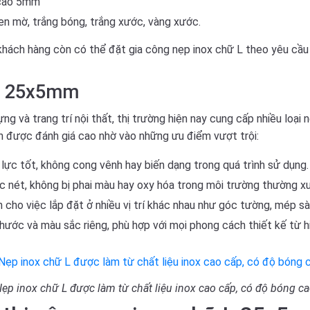
 cao 5mm
n mờ, trắng bóng, trắng xước, vàng xước.
 khách hàng còn có thể đặt gia công nẹp inox chữ L theo yêu cầ
 L 25x5mm
 và trang trí nội thất, thị trường hiện nay cung cấp nhiều loại n
n được đánh giá cao nhờ vào những ưu điểm vượt trội:
lực tốt, không cong vênh hay biến dạng trong quá trình sử dụng.
 nét, không bị phai màu hay oxy hóa trong môi trường thường x
n cho việc lắp đặt ở nhiều vị trí khác nhau như góc tường, mép sàn
hước và màu sắc riêng, phù hợp với mọi phong cách thiết kế từ h
ẹp inox chữ L được làm từ chất liệu inox cao cấp, có độ bóng c