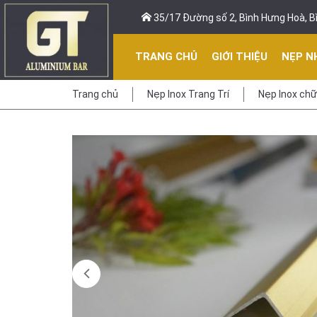
35/17 Đường số 2, Bình Hưng Hoà, Bì
TRANG CHỦ
GIỚI THIỆU
NẸP N
Trang chủ
Nẹp Inox Trang Trí
Nẹp Inox chữ