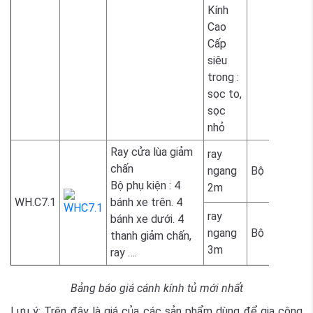
Kính
Cao
Cấp
siêu
2.300.
trong :
sọc to,
sọc
nhỏ
Ray cửa lùa giảm
ray
chấn
ngang
Bộ
1.900.
Bộ phụ kiện : 4
2m
WH.C7.1
bánh xe trên. 4
ray
bánh xe dưới. 4
ngang
Bộ
2.200.
thanh giảm chấn,
3m
ray ….
Bảng báo giá cánh kính tủ mới nhất
Lưu ý: Trên đây là giá của các sản phẩm dùng để gia công