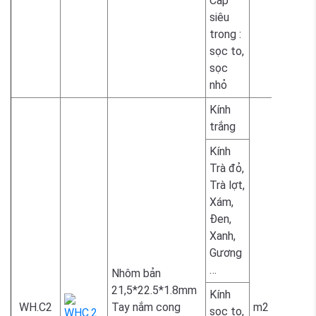
Cấp
siêu
2.300.
trong :
sọc to,
sọc
nhỏ
Kính
1.700.
trắng
Kính
Trà đỏ,
Trà lợt,
Xám,
1.800.
Đen,
Xanh,
Gương
…
Nhôm bản
21,5*22.5*1.8mm
Kính
WH.C2
Tay nắm cong
m2
sọc to,