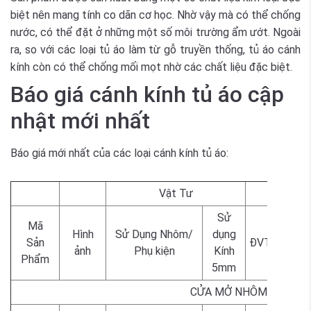
biệt nên mang tính co dãn cơ học. Nhờ vậy mà có thể chống
nước, có thể đặt ở những một số môi trường ẩm ướt. Ngoài
ra, so với các loại tủ áo làm từ gỗ truyền thống, tủ áo cánh
kính còn có thể chống mối mọt nhờ các chất liệu đặc biệt.
Báo giá cánh kính tủ áo cập
nhật mới nhất
Báo giá mới nhất của các loại cánh kính tủ áo:
Vật Tư
Sử
Mã
Sâm b
Hình
Sử Dụng Nhôm/
dụng
Sản
ĐVT
Vàng 
ảnh
Phụ kiện
Kính
Phẩm
Đe
5mm
CỬA MỞ NHÔM BẢN N