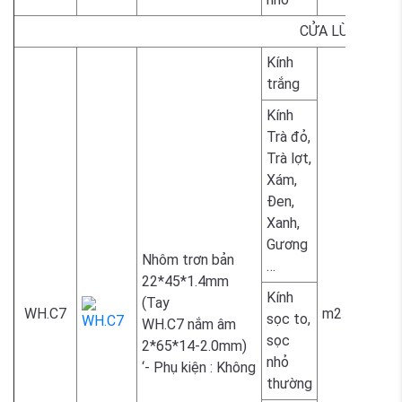
CỬA LÙA
Kính
1.700.
trắng
Kính
Trà đỏ,
Trà lợt,
Xám,
1.800.
Đen,
Xanh,
Gương
Nhôm trơn bản
…
22*45*1.4mm
Kính
(Tay
WH.C7
m2
sọc to,
WH.C7 nắm âm
sọc
2.300.
2*65*14-2.0mm)
nhỏ
‘- Phụ kiện : Không
thường