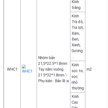
Kính
1.700.
trắng
Kính
Trà đỏ,
Trà lợt,
Xám,
1.800.
Đen,
Xanh,
Gương
…
Nhôm bản
21,5*22.5*1.8mm
Kính
WHC1
Tay nắm vuông
m2
sọc to,
21.5*32*1.8mm ‘-
sọc
2.300.
Phụ kiện : Bản lề xi
nhỏ
thường
Kính
Cao