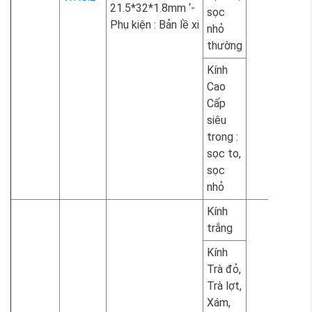
21.5*32*1.8mm ‘-
sọc
2.300.
Phụ kiện : Bản lề xi
nhỏ
thường
Kính
Cao
Cấp
siêu
2.300.
trong :
sọc to,
sọc
nhỏ
Kính
1.700.
trắng
Kính
Trà đỏ,
Trà lợt,
Xám,
1.800.