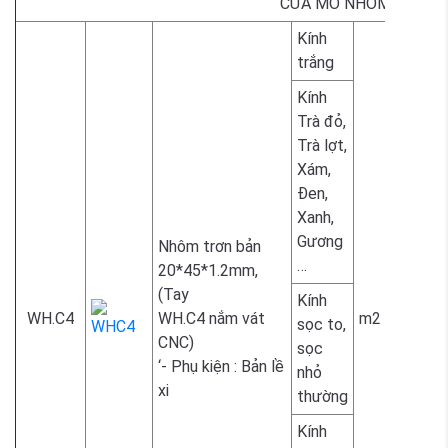
CỬA MỞ NHÔM BẢN T
Kính
1.700.
trắng
Kính
Trà đỏ,
Trà lợt,
Xám,
1.800.
Đen,
Xanh,
Gương
Nhôm trơn bản
…
20*45*1.2mm,
(Tay
Kính
WH.C4
WH.C4 nắm vát
m2
sọc to,
CNC)
sọc
2.300.
‘- Phụ kiện : Bản lề
nhỏ
xi
thường
Kính