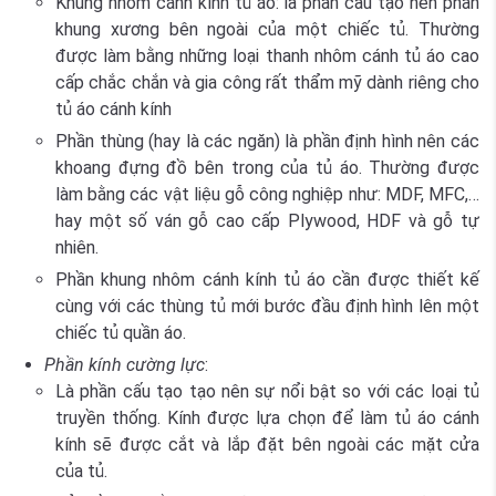
Khung nhôm cánh kính tủ áo: là phần cấu tạo nên phần
khung xương bên ngoài của một chiếc tủ. Thường
được làm bằng những loại
thanh nhôm cánh tủ áo
cao
cấp chắc chắn và gia công rất thẩm mỹ dành riêng cho
tủ áo cánh kính
Phần thùng (hay là các ngăn) là phần định hình nên các
khoang đựng đồ bên trong của tủ áo. Thường được
làm bằng các vật liệu gỗ công nghiệp như: MDF, MFC,…
hay một số ván gỗ cao cấp Plywood, HDF và gỗ tự
nhiên.
Phần khung nhôm cánh kính tủ áo cần được thiết kế
cùng với các thùng tủ mới bước đầu định hình lên một
chiếc tủ quần áo.
Phần kính cường lực
:
Là phần cấu tạo tạo nên sự nổi bật so với các loại tủ
truyền thống. Kính được lựa chọn để làm tủ áo cánh
kính sẽ được cắt và lắp đặt bên ngoài các mặt cửa
của tủ.