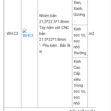
Đen,
Xanh,
Gương
Nhôm bản
…
21,5*22.5*1.8mm
Tay nắm vát CNC
Kính
WH.C3
bản
m2
sọc to,
21.5*32*1.8mm
sọc
2.300.
‘- Phụ kiện : Bản lề
nhỏ
xi
thường
Kính
Cao
Cấp
siêu
2.300.
trong :
sọc to,
sọc
nhỏ