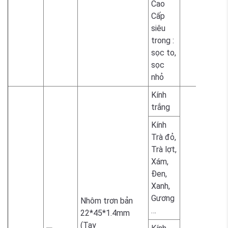
Cao
Cấp
siêu
2.300.
trong :
sọc to,
sọc
nhỏ
Kính
1.700.
trắng
Kính
Trà đỏ,
Trà lợt,
Xám,
1.800.
Đen,
Xanh,
Gương
Nhôm trơn bản
…
22*45*1.4mm
(Tay