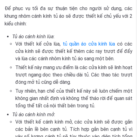
Để phục vụ tối đa sự thuận tiện cho người sử dụng, các
khung nhôm cánh kính tủ áo sẽ được thiết kế chủ yếu với 2
kiểu chính:
Tủ áo cánh kính lùa
:
Với thiết kế cửa lùa,
tủ quần áo cửa kính lùa
có các
cửa kính sẽ được thiết kế thêm các ray trượt để đẩy
và lùa các cánh nhôm kính tủ áo sang một bên.
Thiết kế này mang ưu điểm là các cửa kính sẽ linh hoạt
trượt ngang dọc theo chiều dài tủ. Các thao tác trượt
đóng mở tủ cũng dễ dàng.
Tuy nhiên, hạn chế của thiết kế này sẽ luôn chiếm một
không gian nhất định và không thể tháo rời để quan sát
tổng thể tất cả nội thất bên trong tủ.
Tủ áo cánh kính mở
:
Với thiết kế cánh kính mở, các cửa kính sẽ được gắn
các bản lề bên cạnh tủ. Tích hợp gắn bên cạnh tủ vì
vậy số lượng cánh tủ sẽ tùy thuộc vào diện tích tổng