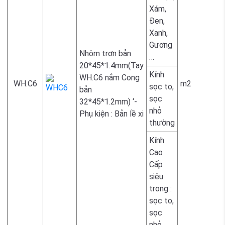
Xám,
1.800.
Đen,
Xanh,
Gương
Nhôm trơn bản
…
20*45*1.4mm(Tay
Kính
WH.C6 nắm Cong
WH.C6
m2
sọc to,
bản
sọc
2.300.
32*45*1.2mm) ‘-
nhỏ
Phụ kiện : Bản lề xi
thường
Kính
Cao
Cấp
siêu
2.300.
trong :
sọc to,
sọc
nhỏ