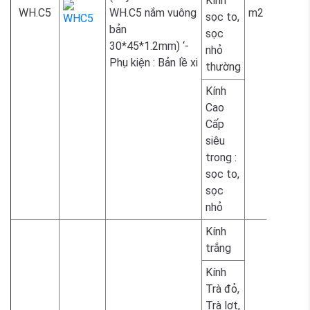
Kính
WH.C5
WH.C5 nắm vuông
m2
sọc to,
bản
sọc
2.300.
30*45*1.2mm) ‘-
nhỏ
Phụ kiện : Bản lề xi
thường
Kính
Cao
Cấp
siêu
2.300.
trong :
sọc to,
sọc
nhỏ
Kính
1.700.
trắng
Kính
Trà đỏ,
Trà lợt,