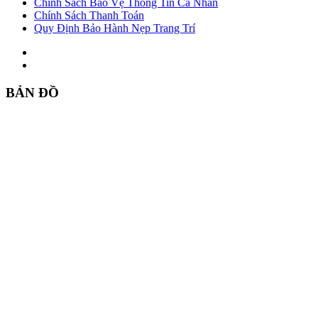
Chính Sách Bảo Vệ Thông Tin Cá Nhân
Chính Sách Thanh Toán
Quy Định Bảo Hành Nẹp Trang Trí
BẢN ĐỒ