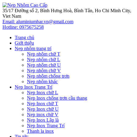
35/17 Đường số 2, Bình Hưng Hoà, Bình Tân, Ho Chi Minh City,
Viet Nam
Email: aluminiumbar.vn@gmail.com
Hotline:
0975675258
Trang chủ
Giới thiệu
Nẹp nhôm trang trí
Nẹp nhôm chữ T
Nẹp nhôm chữ L
Nẹp nhôm chữ U
Nẹp nhôm chữ V
Nẹp nhôm chống trơn
Nẹp nhôm khác
Nẹp Inox Trang Trí
Nẹp Inox chữ L
Nẹp Inox chống trơn cầu thang
Nẹp Inox chữ T
Nẹp Inox chữ U
Nẹp inox chữ V
Nẹp Inox Lập là
Nẹp Inox Trang Trí
Thanh la inox
Tin tức