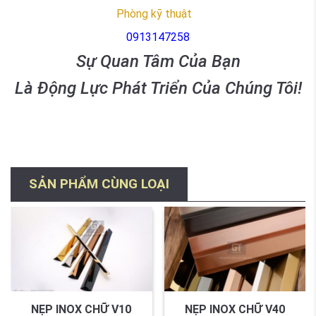
Phòng kỹ thuật
0913147258
Sự Quan Tâm Của Bạn
Là Động Lực Phát Triển Của Chúng Tôi!
SẢN PHẨM CÙNG LOẠI
NẸP INOX CHỮ V10
NẸP INOX CHỮ V40