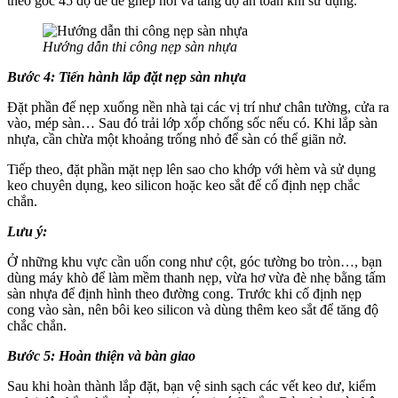
theo góc 45 độ để dễ ghép nối và tăng độ an toàn khi sử dụng.
Hướng dẫn thi công nẹp sàn nhựa
Bước 4: Tiến hành lắp đặt nẹp sàn nhựa
Đặt phần đế nẹp xuống nền nhà tại các vị trí như chân tường, cửa ra
vào, mép sàn… Sau đó trải lớp xốp chống sốc nếu có. Khi lắp sàn
nhựa, cần chừa một khoảng trống nhỏ để sàn có thể giãn nở.
Tiếp theo, đặt phần mặt nẹp lên sao cho khớp với hèm và sử dụng
keo chuyên dụng, keo silicon hoặc keo sắt để cố định nẹp chắc
chắn.
Lưu ý:
Ở những khu vực cần uốn cong như cột, góc tường bo tròn…, bạn
dùng máy khò để làm mềm thanh nẹp, vừa hơ vừa đè nhẹ bằng tấm
sàn nhựa để định hình theo đường cong. Trước khi cố định nẹp
cong vào sàn, nên bôi keo silicon và dùng thêm keo sắt để tăng độ
chắc chắn.
Bước 5: Hoàn thiện và bàn giao
Sau khi hoàn thành lắp đặt, bạn vệ sinh sạch các vết keo dư, kiểm