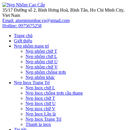
35/17 Đường số 2, Bình Hưng Hoà, Bình Tân, Ho Chi Minh City,
Viet Nam
Email: aluminiumbar.vn@gmail.com
Hotline:
0975675258
Trang chủ
Giới thiệu
Nẹp nhôm trang trí
Nẹp nhôm chữ T
Nẹp nhôm chữ L
Nẹp nhôm chữ U
Nẹp nhôm chữ V
Nẹp nhôm chống trơn
Nẹp nhôm khác
Nẹp Inox Trang Trí
Nẹp Inox chữ L
Nẹp Inox chống trơn cầu thang
Nẹp Inox chữ T
Nẹp Inox chữ U
Nẹp inox chữ V
Nẹp Inox Lập là
Nẹp Inox Trang Trí
Thanh la inox
Tin tức