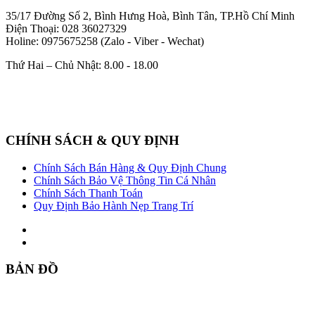
35/17 Đường Số 2, Bình Hưng Hoà, Bình Tân, TP.Hồ Chí Minh
Điện Thoại: 028 36027329
Holine: 0975675258 (Zalo - Viber - Wechat)
Thứ Hai – Chủ Nhật: 8.00 - 18.00
CHÍNH SÁCH & QUY ĐỊNH
Chính Sách Bán Hàng & Quy Định Chung
Chính Sách Bảo Vệ Thông Tin Cá Nhân
Chính Sách Thanh Toán
Quy Định Bảo Hành Nẹp Trang Trí
BẢN ĐỒ