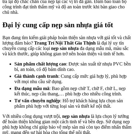
tra lại độ chắc chắn của nẹp tại các vị trí đã gắn. Đảm bảo toàn bộ
công trình đạt tính thẩm mỹ và độ an toàn trước khi bàn giao cho
chủ nhà.
Đại lý cung cấp nẹp sàn nhựa giá tốt
Bạn đang tìm kiếm giải pháp hoàn thiện sàn nhựa với giá tốt và chất
lượng đảm bảo?
Trang Trí Nội Thất Gia Thịnh
là đại lý uy tín
chuyên cung cấp các loại
nẹp sàn nhựa
đa dạng mẫu mã, màu sắc
và kích thước, giúp không gian trở nên hoàn thiện và tinh tế hơn.
Sản phẩm chất lượng cao
: Được sản xuất từ nhựa PVC bền
bỉ, an toàn, có độ bám dính cao.
Giá thành cạnh tranh
: Cung cấp mức giá hợp lý, phù hợp
với mọi nhu cầu sử dụng.
Đa dạng mẫu mã
: Bao gồm nẹp chữ T, chữ F, chữ L, nẹp
kết thúc, nẹp cầu thang,… phù hợp cho nhiều công trình.
Tư vấn chuyên nghiệp
: Hỗ trợ khách hàng lựa chọn sản
phẩm phù hợp với từng loại sàn và thiết kế nội thất.
Với nhiều công dụng vượt trội,
nẹp sàn nhựa
là lựa chọn lý tưởng
để hoàn thiện không gian một cách tinh tế và bền đẹp. Sử dụng nẹp
phù hợp không chỉ giúp bảo vệ mép sàn mà còn tạo điểm nhấn thẩm
mỹ, mang đến sự hài hòa cho tổng thể nội thất.