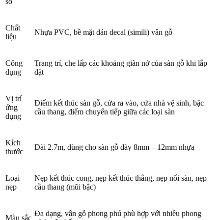
số
Chất
Nhựa PVC, bề mặt dán decal (simili) vân gỗ
liệu
Công
Trang trí, che lấp các khoảng giãn nở của sàn gỗ khi lắp
dụng
đặt
Vị trí
Điểm kết thúc sàn gỗ, cửa ra vào, cửa nhà vệ sinh, bậc
ứng
cầu thang, điểm chuyển tiếp giữa các loại sàn
dụng
Kích
Dài 2.7m, dùng cho sàn gỗ dày 8mm – 12mm nhựa
thước
Loại
Nẹp kết thúc cong, nẹp kết thúc thẳng, nẹp nối sàn, nẹp
nẹp
cầu thang (mũi bậc)
Đa dạng, vân gỗ phong phú phù hợp với nhiều phong
Màu sắc