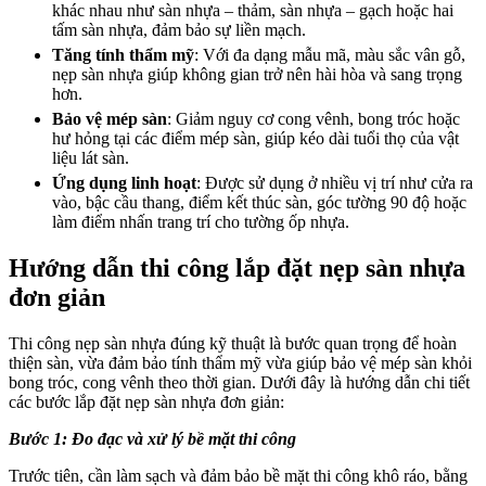
khác nhau như sàn nhựa – thảm, sàn nhựa – gạch hoặc hai
tấm sàn nhựa, đảm bảo sự liền mạch.
Tăng tính thẩm mỹ
: Với đa dạng mẫu mã, màu sắc vân gỗ,
nẹp sàn nhựa giúp không gian trở nên hài hòa và sang trọng
hơn.
Bảo vệ mép sàn
: Giảm nguy cơ cong vênh, bong tróc hoặc
hư hỏng tại các điểm mép sàn, giúp kéo dài tuổi thọ của vật
liệu lát sàn.
Ứng dụng linh hoạt
: Được sử dụng ở nhiều vị trí như cửa ra
vào, bậc cầu thang, điểm kết thúc sàn, góc tường 90 độ hoặc
làm điểm nhấn trang trí cho tường ốp nhựa.
Hướng dẫn thi công lắp đặt nẹp sàn nhựa
đơn giản
Thi công nẹp sàn nhựa đúng kỹ thuật là bước quan trọng để hoàn
thiện sàn, vừa đảm bảo tính thẩm mỹ vừa giúp bảo vệ mép sàn khỏi
bong tróc, cong vênh theo thời gian. Dưới đây là hướng dẫn chi tiết
các bước lắp đặt nẹp sàn nhựa đơn giản:
Bước 1: Đo đạc và xử lý bề mặt thi công
Trước tiên, cần làm sạch và đảm bảo bề mặt thi công khô ráo, bằng