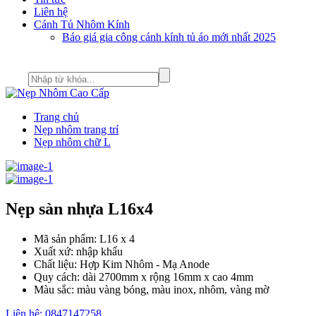
Liên hệ
Cánh Tủ Nhôm Kính
Báo giá gia công cánh kính tủ áo mới nhất 2025
Trang chủ
Nẹp nhôm trang trí
Nẹp nhôm chữ L
Nẹp sàn nhựa L16x4
Mã sản phẩm: L16 x 4
Xuất xứ: nhập khẩu
Chất liệu: Hợp Kim Nhôm - Mạ Anode
Quy cách: dài 2700mm x rộng 16mm x cao 4mm
Màu sắc: màu vàng bóng, màu inox, nhôm, vàng mờ
Liên hệ: 0847147258