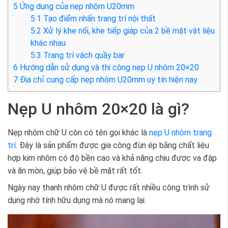
5
Ứng dụng của nẹp nhôm U20mm
5.1
Tạo điểm nhấn trang trí nội thất
5.2
Xử lý khe nối, khe tiếp giáp của 2 bề mặt vật liệu
khác nhau
5.3
Trang trí vách quầy bar
6
Hướng dẫn sử dụng và thi công nẹp U nhôm 20×20
7
Địa chỉ cung cấp nẹp nhôm U20mm uy tín hiện nay
Nẹp U nhôm 20×20 là gì?
Nẹp nhôm chữ U còn có tên gọi khác là
nẹp U nhôm trang
trí
. Đây là sản phẩm được gia công đùn ép bằng chất liệu
hợp kim nhôm có độ bền cao và khả năng chịu được va đập
và ăn mòn, giúp bảo vệ bề mặt rất tốt.
Ngày nay thanh nhôm chữ U được rất nhiều công trình sử
dụng nhờ tính hữu dụng mà nó mang lại.