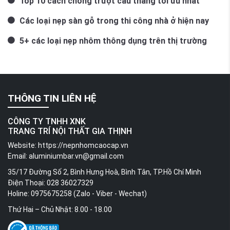
Top 10 cách chống trượt cầu thang tối ưu nhất
Các loại nẹp sàn gỗ trong thi công nhà ở hiện nay
5+ các loại nẹp nhôm thông dụng trên thị trường
THÔNG TIN LIÊN HỆ
CÔNG TY TNHH XNK
TRANG TRÍ NỘI THẤT GIA THỊNH
Website:
https://nepnhomcaocap.vn
Email:
aluminiumbar.vn@gmail.com
35/17 Đường Số 2, Bình Hưng Hoà, Bình Tân, TP.Hồ Chí Minh
Điện Thoại: 028 36027329
Holine: 0975675258 (Zalo - Viber - Wechat)
Thứ Hai – Chủ Nhật: 8.00 - 18.00