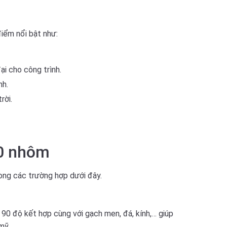
điểm nổi bật như:
ại cho công trình.
nh.
rời.
20 nhôm
ong các trường hợp dưới đây.
0 độ kết hợp cùng với gạch men, đá, kính,… giúp
mỹ.