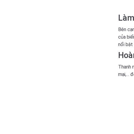
Làm
Bên cạn
của biể
nổi bật
Hoàn
Thanh n
mại,… đ