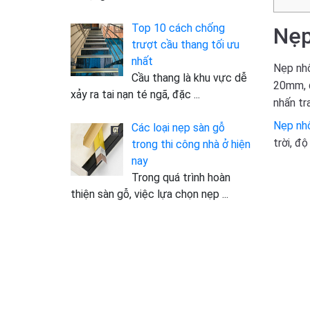
Top 10 cách chống
Nẹp
trượt cầu thang tối ưu
nhất
Nẹp nhô
Cầu thang là khu vực dễ
20mm, đ
xảy ra tai nạn té ngã, đặc
...
nhấn tr
Nẹp nh
Các loại nẹp sàn gỗ
trời, đ
trong thi công nhà ở hiện
nay
Trong quá trình hoàn
thiện sàn gỗ, việc lựa chọn nẹp
...