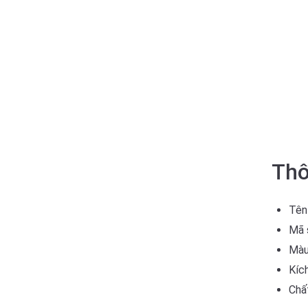
Thô
Tên
Mã 
Màu
Kíc
Chất