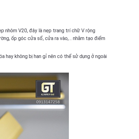
p nhôm V20, đây là nẹp trang trí chữ V rộng
ờng, ốp góc cửa sổ, cửa ra vào,… nhằm tạo điểm
a hay không bị han gỉ nên có thể sử dụng ở ngoài