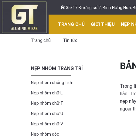
35/17 Đường số 2, Bình Hưng Hoà, Bì
TRANG CHỦ
GIỚI THIỆU
NẸP N
Trang chủ
Tin tức
BẢN
NẸP NHÔM TRANG TRÍ
Nẹp nhôm chống trơn
Trong l
Nẹp nhôm chữ L
hảo. Tr
nẹp này
Nẹp nhôm chữ T
ngoại t
Nẹp nhôm chữ U
Nẹp nhôm chữ V
Nẹp nhôm góc