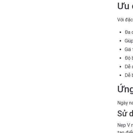
Ưu 
Với đặc
Đa 
Giúp
Giá 
Độ b
Dễ 
Dễ 
Ứng
Ngày n
Sử d
Nẹp V n
tạo điể