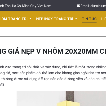
nh Tân, Ho Chi Minh City, Viet Nam
Email: aluminiu
HÔM TRANG TRÍ
NẸP INOX TRANG TRÍ
TIN TỨC
LI
G GIÁ NẸP V NHÔM 20X20MM CH
ĩnh vực trang trí nội thất và xây dựng, chi tiết là một trong nh
ong đó, một sản phẩm có thể làm cho không gian ngôi nhà trở nê
 thường được sử dụng để tạo nên các đường viền và các chi tiết c
hất.