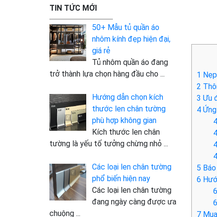
TIN TỨC MỚI
50+ Mẫu tủ quần áo
nhôm kính đẹp hiện đại,
giá rẻ
Tủ nhôm quần áo đang
trở thành lựa chọn hàng đầu cho
...
1
Nẹp 
2
Thôn
Hướng dẫn chọn kích
3
Ưu đ
thước len chân tường
4
Ứng 
phù hợp không gian
4
Kích thước len chân
4
tường là yếu tố tưởng chừng nhỏ
...
4
4
Các loại len chân tường
5
Báo 
phổ biến hiện nay
6
Hướn
Các loại len chân tường
6
đang ngày càng được ưa
6
chuộng
...
7
Mua 