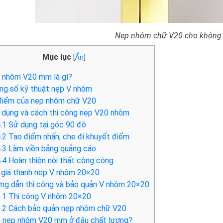
Nẹp nhôm chữ V20 cho không 
Mục lục
[
Ẩn
]
nhôm V20 mm là gì?
g số kỹ thuật nẹp V nhôm
iểm của nẹp nhôm chữ V20
dụng và cách thi công nẹp V20 nhôm
.1
Sử dụng tại góc 90 độ
.2
Tạo điểm nhấn, che đi khuyết điểm
.3
Làm viền bảng quảng cáo
.4
Hoàn thiện nội thất công cộng
giá thanh nẹp V nhôm 20×20
g dẫn thi công và bảo quản V nhôm 20×20
.1
Thi công V nhôm 20×20
.2
Cách bảo quản nẹp nhôm chữ V20
nẹp nhôm V20 mm ở đâu chất lượng?