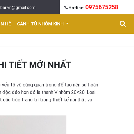
0975675258
mbar.vn@gmail.com
Hotline:
ÊN HỆ
CÁNH TỦ NHÔM KÍNH
I TIẾT MỚI NHẤT
ững yếu tố vô cùng quan trọng để tạo nên sự hoàn
n độc đáo hơn đó là thanh
V nhôm 20×20
. Loại
ấu trúc trang trí trong thiết kế nội thất và