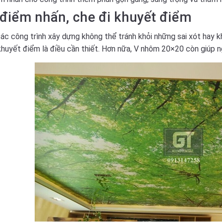
điểm nhấn, che đi khuyết điểm
ác công trình xây dựng không thể tránh khỏi những sai xót hay
khuyết điểm là điều cần thiết. Hơn nữa, V nhôm 20×20 còn giúp n