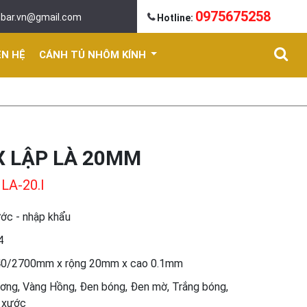
0975675258
mbar.vn@gmail.com
Hotline:
ÊN HỆ
CÁNH TỦ NHÔM KÍNH
X LẬP LÀ 20MM
LA-20.I
ước - nhập khẩu
4
440/2700mm x rộng 20mm x cao 0.1mm
ơng, Vàng Hồng, Đen bóng, Đen mờ, Trắng bóng,
 xước