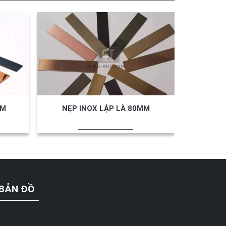
MM
NẸP INOX LẬP LÀ 80MM
NẸP 
BẢN ĐỒ