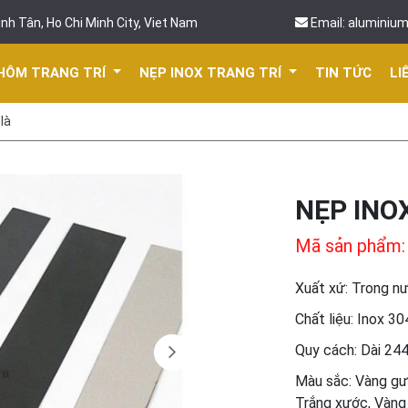
nh Tân, Ho Chi Minh City, Viet Nam
Email: aluminiu
HÔM TRANG TRÍ
NẸP INOX TRANG TRÍ
TIN TỨC
LI
là
NẸP INO
Mã sản phẩm: 
Xuất xứ: Trong n
Chất liệu: Inox 30
Quy cách: Dài 2
Màu sắc: Vàng gư
Trắng xước, Vàng