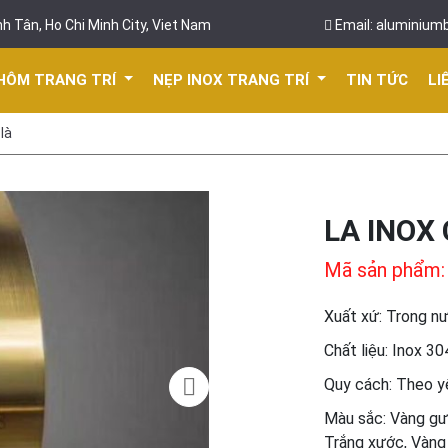
h Tân, Ho Chi Minh City, Viet Nam
Email: aluminium
HÔM TRANG TRÍ
NẸP INOX TRANG TRÍ
TIN TỨC
LI
là
LA INOX
Mã sản phẩm:
Xuất xứ: Trong n
Chất liệu: Inox 30
Quy cách: Theo y
Màu sắc: Vàng gư
Trắng xước, Vàng