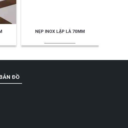
M
NẸP INOX LẬP LÀ 70MM
NẸP 
BẢN ĐỒ