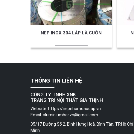
NẸP INOX 304 LẬP LÀ CUỘN
N
THÔNG TIN LIÊN HỆ
CÔNG TY TNHH XNK
TRANG TRÍ NỘI THẤT GIA THỊNH
Website:
https://nepnhomcaocap.vn
Email:
aluminiumbar.vn@gmail.com
35/17 Đường Số 2, Bình Hưng Hoà, Bình Tân, TP.Hồ Chí
Minh