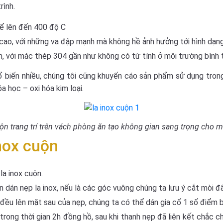
rình.
thể lên đến 400 độ C
t cao, với những va đập mạnh mà không hề ảnh hưởng tới hình dạn
m, với mác thép 304 gần như không có từ tính ở môi trường bình t
 biến nhiều, chúng tôi cũng khuyến cáo sản phẩm sử dụng trong 
a học – oxi hóa kim loại.
uộn trang trí trên vách phòng ăn tạo không gian sang trọng cho m
inox cuộn
la inox cuộn.
n dán nẹp la inox, nếu là các góc vuông chúng ta lưu ý cắt mòi đ
ều lên mặt sau của nẹp, chúng ta có thể dán gia cố 1 số điểm 
trong thời gian 2h đồng hồ, sau khi thanh nẹp đã liên kết chắc c