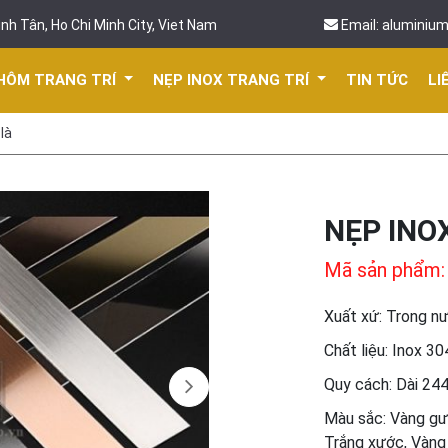
nh Tân, Ho Chi Minh City, Viet Nam
Email: aluminiu
HÔM TRANG TRÍ
NẸP INOX TRANG TRÍ
TIN TỨC
LI
là
NẸP INO
Mã sản phẩm: 
Xuất xứ: Trong n
Chất liệu: Inox 30
Quy cách: Dài 2
Màu sắc: Vàng gư
Trắng xước, Vàng