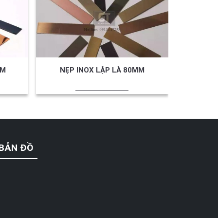
MM
NẸP INOX LẬP LÀ 80MM
NẸP 
BẢN ĐỒ