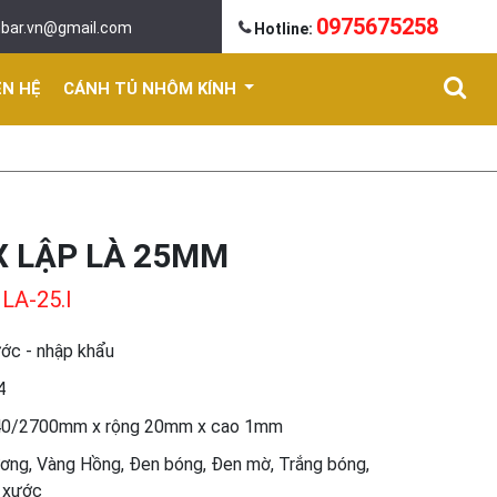
0975675258
mbar.vn@gmail.com
Hotline:
ÊN HỆ
CÁNH TỦ NHÔM KÍNH
X LẬP LÀ 25MM
LA-25.I
ước - nhập khẩu
4
440/2700mm x rộng 20mm x cao 1mm
ơng, Vàng Hồng, Đen bóng, Đen mờ, Trắng bóng,
 xước