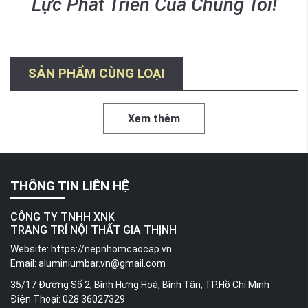
Lực Phát Triển Của Chúng Tôi!
SẢN PHẨM CÙNG LOẠI
Xem thêm
THÔNG TIN LIÊN HỆ
CÔNG TY TNHH XNK
TRANG TRÍ NỘI THẤT GIA THỊNH
Website:
https://nepnhomcaocap.vn
Email:
aluminiumbar.vn@gmail.com
35/17 Đường Số 2, Bình Hưng Hoà, Bình Tân, TP.Hồ Chí Minh
Điện Thoại: 028 36027329