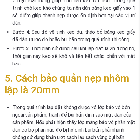
2 mặt loại mỏng giúp tính liên kết tốt hơn. Trong quá
trình chờ keo khô chúng ta nên dán băng keo giấy vào 1
số điểm giúp thanh nẹp được ổn định hơn tại các vị trí
dán.
Bước 4:
Sau đó vệ sinh keo dư, tháo bỏ băng keo giấy
đã dán trước đó hoặc bụi bẩn trong quá trình thi công.
Bước 5:
Thời gian sử dụng sau khi lắp đặt là 2h đồng hồ,
thời gian này keo sẽ khô và liên kết chắc chắn với mặt
bậc.
5. Cách bảo quản nẹp nhôm
lập là 20mm
Trong quá trình lắp đặt không được xé lớp bảo vệ bên
ngoài sản phẩm, tránh để bụi bẩn dính vào mặt dán của
sản phẩm. Nếu phát hiện thấy lớp màng bảo vệ phần mặt
dán có bộ phận nào đó bị hở dính bụi bẩn phải nhanh
chóng sử dụng khăn ướt sạch lau sạch vùng bụi bẩn.