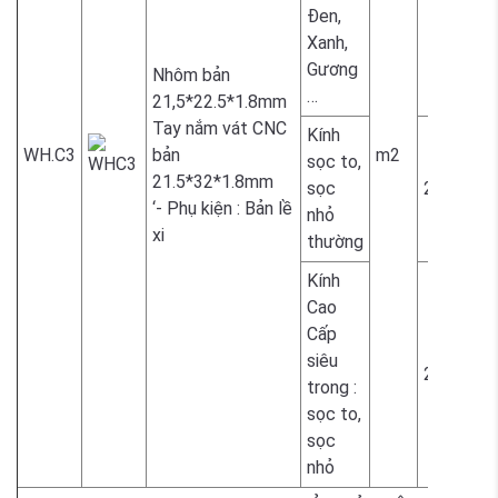
1.800.00
Đen,
Xanh,
Gương
Nhôm bản
…
21,5*22.5*1.8mm
Tay nắm vát CNC
Kính
WH.C3
bản
m2
sọc to,
21.5*32*1.8mm
sọc
2.300.00
‘- Phụ kiện : Bản lề
nhỏ
xi
thường
Kính
Cao
Cấp
siêu
2.300.00
trong :
sọc to,
sọc
nhỏ