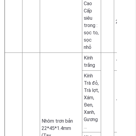
Cao
Cấp
siêu
2.300.00
trong :
sọc to,
sọc
nhỏ
Kính
1.700.00
trắng
Kính
Trà đỏ,
Trà lợt,
Xám,
1.800.00
Đen,
Xanh,
Gương
Nhôm trơn bản
…
22*45*1.4mm
(Tay