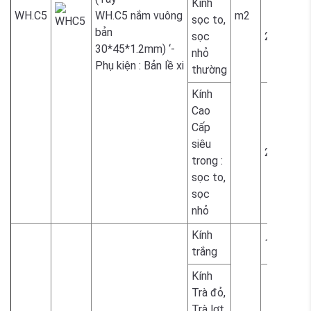
Kính
WH.C5
WH.C5 nắm vuông
m2
sọc to,
bản
sọc
2.300.00
30*45*1.2mm) ‘-
nhỏ
Phụ kiện : Bản lề xi
thường
Kính
Cao
Cấp
siêu
2.300.00
trong :
sọc to,
sọc
nhỏ
Kính
1.700.00
trắng
Kính
Trà đỏ,
Trà lợt,