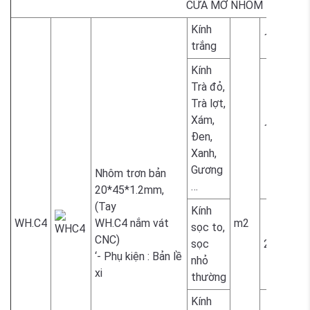
CỬA MỞ NHÔM BẢN TO
Kính
1.700.00
trắng
Kính
Trà đỏ,
Trà lợt,
Xám,
1.800.00
Đen,
Xanh,
Gương
Nhôm trơn bản
…
20*45*1.2mm,
(Tay
Kính
WH.C4
WH.C4 nắm vát
m2
sọc to,
CNC)
sọc
2.300.00
‘- Phụ kiện : Bản lề
nhỏ
xi
thường
Kính