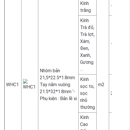
Kính
1.700.00
trắng
Kính
Trà đỏ,
Trà lợt,
Xám,
1.800.00
Đen,
Xanh,
Gương
…
Nhôm bản
21,5*22.5*1.8mm
Kính
WHC1
Tay nắm vuông
m2
sọc to,
21.5*32*1.8mm ‘-
sọc
2.300.00
Phụ kiện : Bản lề xi
nhỏ
thường
Kính
Cao