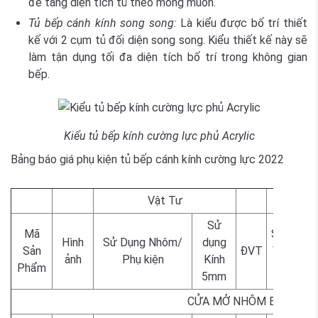
để tăng diện tích tủ theo mong muốn.
Tủ bếp cánh kính song song:
Là kiểu được bố trí thiết
kế với 2 cụm tủ đối diện song song. Kiểu thiết kế này sẽ
làm tận dụng tối đa diện tích bố trí trong không gian
bếp.
Kiểu tủ bếp kính cường lực phủ Acrylic
Bảng báo giá phụ kiện tủ bếp cánh kính cường lực 2022
Vật Tư
Sử
Mã
Sâm ban
Hình
Sử Dụng Nhôm/
dụng
Sản
ĐVT
Vàng kim
ảnh
Phụ kiện
Kính
Phẩm
Đen
5mm
CỬA MỞ NHÔM BẢN NHỎ