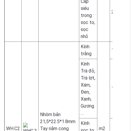
Cấp
siêu
2.300.00
trong :
sọc to,
sọc
nhỏ
Kính
1.700.00
trắng
Kính
Trà đỏ,
Trà lợt,
Xám,
1.800.00
Đen,
Xanh,
Gương
…
Nhôm bản
21,5*22.5*1.8mm
Kính
WH.C2
Tay nắm cong
m2
sọc to,