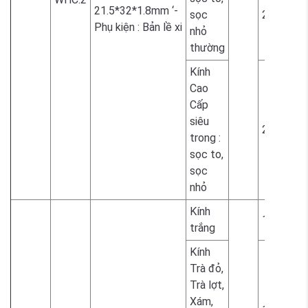
21.5*32*1.8mm ‘-
sọc
2.300.00
Phụ kiện : Bản lề xi
nhỏ
thường
Kính
Cao
Cấp
siêu
2.300.00
trong :
sọc to,
sọc
nhỏ
Kính
1.700.00
trắng
Kính
Trà đỏ,
Trà lợt,
Xám,