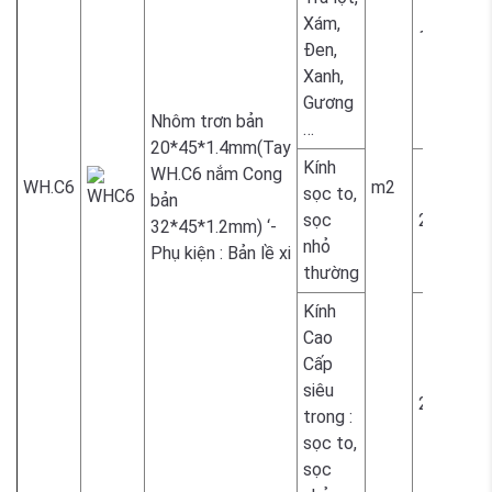
Xám,
1.800.00
Đen,
Xanh,
Gương
Nhôm trơn bản
…
20*45*1.4mm(Tay
Kính
WH.C6 nắm Cong
WH.C6
m2
sọc to,
bản
sọc
2.300.00
32*45*1.2mm) ‘-
nhỏ
Phụ kiện : Bản lề xi
thường
Kính
Cao
Cấp
siêu
2.300.00
trong :
sọc to,
sọc