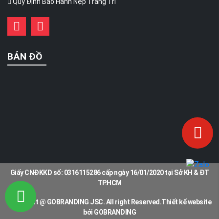
Quy Định Bảo Hành Nẹp Trang Trí
BẢN ĐỒ
Giấy CNĐKKD số: 0316115286 cấp ngày 16/01/2020 tại Sở KH & ĐT
TP.HCM
Copyright @ GOBRANDING JSC. All right Reserved.Thiết kế website
bởi GOBRANDING