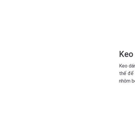
Keo
Keo dán
thế để 
nhôm bê