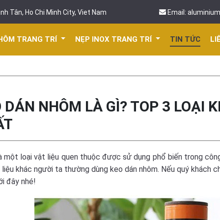
nh Tân, Ho Chi Minh City, Viet Nam
Email: aluminiu
HÔM TRANG TRÍ
NẸP INOX TRANG TRÍ
TIN TỨC
LI
 DÁN NHÔM LÀ GÌ? TOP 3 LOẠI 
ẤT
 một loại vật liệu quen thuộc được sử dụng phổ biến trong côn
 liệu khác người ta thường dùng
keo dán nhôm
. Nếu quý khách c
ới đây nhé!