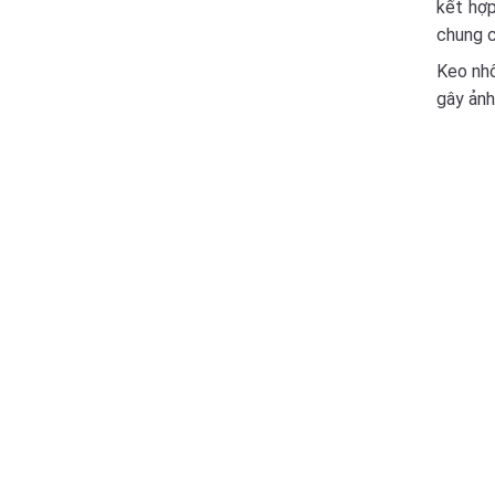
kết hợp
chung 
Keo nhô
gây ảnh