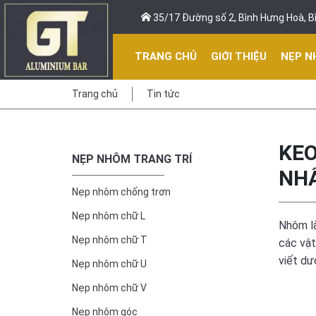
35/17 Đường số 2, Bình Hưng Hoà, Bì
TRANG CHỦ
GIỚI THIỆU
NẸP N
Trang chủ
Tin tức
KEO
NẸP NHÔM TRANG TRÍ
NH
Nẹp nhôm chống trơn
Nẹp nhôm chữ L
Nhôm là
Nẹp nhôm chữ T
các vật
viết dư
Nẹp nhôm chữ U
Nẹp nhôm chữ V
Nẹp nhôm góc