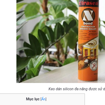
Keo dán silicon đa năng được sử d
Mục lục
[
Ẩn
]