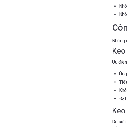
Nhô
Nhôm
Côn
Những c
Keo
Ưu điểm
Ứng
Tiết
Khôn
Đạt
Keo
Do sự g