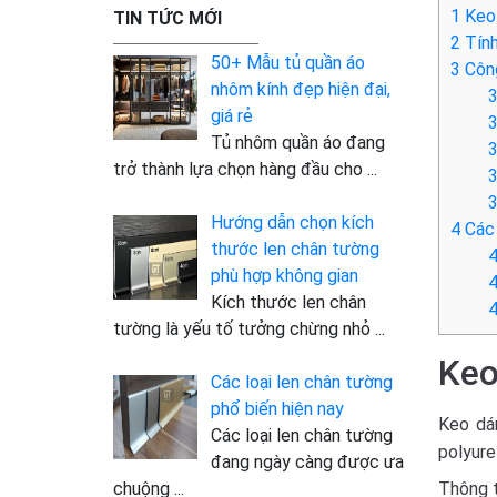
1
Keo 
TIN TỨC MỚI
2
Tính
50+ Mẫu tủ quần áo
3
Công
nhôm kính đẹp hiện đại,
3
giá rẻ
3
Tủ nhôm quần áo đang
3
trở thành lựa chọn hàng đầu cho
...
3
3
Hướng dẫn chọn kích
4
Các 
thước len chân tường
4
phù hợp không gian
4
Kích thước len chân
4
tường là yếu tố tưởng chừng nhỏ
...
Keo
Các loại len chân tường
phổ biến hiện nay
Keo dán
Các loại len chân tường
polyure
đang ngày càng được ưa
chuộng
...
Thông t