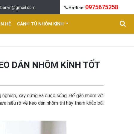
0975675258
mbar.vn@gmail.com
Hotline:
ÊN HỆ
CÁNH TỦ NHÔM KÍNH
KEO DÁN NHÔM KÍNH TỐT
g nghiệp, xây dựng và cuộc sống. Để gắn nhôm với
hưa hiểu rõ về
keo dán nhôm
thì hãy tham khảo bài