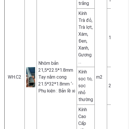
trắng
Kính
Trà đỏ,
Trà lợt,
Xám,
1.800.000
Đen,
Xanh,
Gương
…
Nhôm bản
21,5*22.5*1.8mm
Kính
WH.C2
Tay nắm cong
m2
sọc to,
21.5*32*1.8mm ‘-
sọc
2.300.000
Phụ kiện : Bản lề xi
nhỏ
thường
Kính
Cao
Cấp