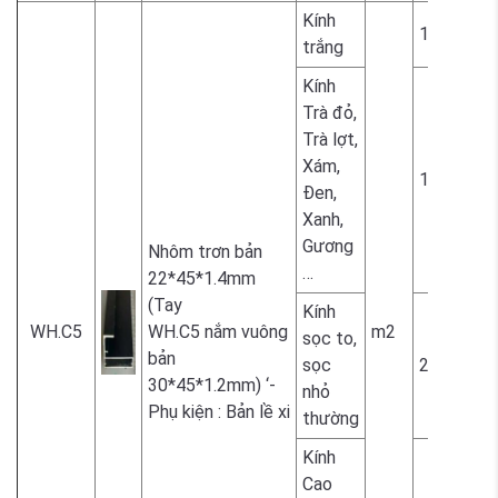
Kính
1.700.000
trắng
Kính
Trà đỏ,
Trà lợt,
Xám,
1.800.000
Đen,
Xanh,
Gương
Nhôm trơn bản
…
22*45*1.4mm
(Tay
Kính
WH.C5
WH.C5 nắm vuông
m2
sọc to,
bản
sọc
2.300.000
30*45*1.2mm) ‘-
nhỏ
Phụ kiện : Bản lề xi
thường
Kính
Cao