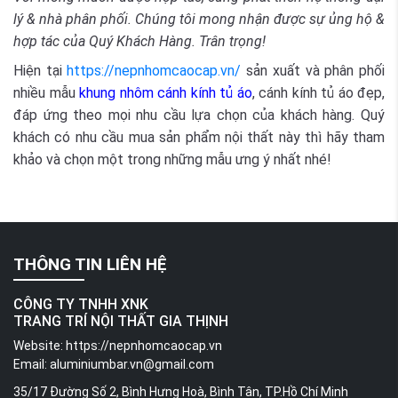
lý & nhà phân phối. Chúng tôi mong nhận được sự ủng hộ &
hợp tác của Quý Khách Hàng. Trân trọng!
Hiện tại
https://nepnhomcaocap.vn/
sản xuất và phân phối
nhiều mẫu
khung nhôm cánh kính tủ áo
, cánh kính tủ áo đẹp,
đáp ứng theo mọi nhu cầu lựa chọn của khách hàng. Quý
khách có nhu cầu mua sản phẩm nội thất này thì hãy tham
khảo và chọn một trong những mẫu ưng ý nhất nhé!
THÔNG TIN LIÊN HỆ
CÔNG TY TNHH XNK
TRANG TRÍ NỘI THẤT GIA THỊNH
Website:
https://nepnhomcaocap.vn
Email:
aluminiumbar.vn@gmail.com
35/17 Đường Số 2, Bình Hưng Hoà, Bình Tân, TP.Hồ Chí Minh