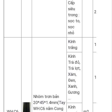
Cấp
siêu
2.300.000
trong :
sọc to,
sọc
nhỏ
Kính
1.700.000
trắng
Kính
Trà đỏ,
Trà lợt,
Xám,
1.800.000
Đen,
Xanh,
Gương
Nhôm trơn bản
…
20*45*1.4mm(Tay
Kính
WH.C6 nắm Cong
WH.C6
m2