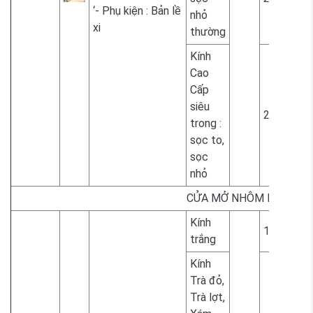
‘- Phụ kiện : Bản lề
nhỏ
xi
thường
Kính
Cao
Cấp
siêu
2.300.000
trong :
sọc to,
sọc
nhỏ
CỬA MỞ NHÔM BẢN TO
Kính
1.700.000
trắng
Kính
Trà đỏ,
Trà lợt,