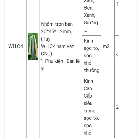
Xám,
1.800.000
Đen,
Xanh,
Gương
Nhôm trơn bản
…
20*45*1.2mm,
(Tay
Kính
WH.C4
WH.C4 nắm vát
m2
sọc to,
CNC)
sọc
2.300.000
‘- Phụ kiện : Bản lề
nhỏ
xi
thường
Kính
Cao
Cấp
siêu
2.300.000
trong :
sọc to,
sọc
nhỏ