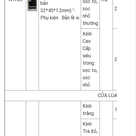
sọc to,
bản
sọc
2.300.000
32*45*1.2mm) ‘-
nhỏ
Phụ kiện : Bản lề xi
thường
Kính
Cao
Cấp
siêu
2.300.000
trong :
sọc to,
sọc
nhỏ
CỬA LÙA
Kính
1.700.000
trắng
Kính
Trà đỏ,