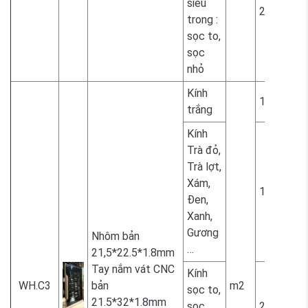
siêu
2.300.000
trong :
sọc to,
sọc
nhỏ
Kính
1.700.000
trắng
Kính
Trà đỏ,
Trà lợt,
Xám,
1.800.000
Đen,
Xanh,
Gương
Nhôm bản
…
21,5*22.5*1.8mm
Tay nắm vát CNC
Kính
WH.C3
bản
m2
sọc to,
21.5*32*1.8mm
sọc
2.300.000