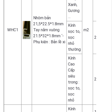
Xanh,
Gương
…
Nhôm bản
21,5*22.5*1.8mm
Kính
WHC1
Tay nắm vuông
m2
sọc to,
21.5*32*1.8mm ‘-
sọc
2.300.000
Phụ kiện : Bản lề xi
nhỏ
thường
Kính
Cao
Cấp
siêu
2.300.000
trong :
sọc to,
sọc
nhỏ
Kính
1.700.000