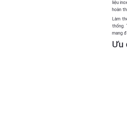
liệu in
hoàn th
Làm thế
thống. 
mang đế
Ưu 