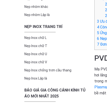
2
Nẹp nhôm khác
2
Nẹp nhôm Lập là
2
3
Ưu đ
NẸP INOX TRANG TRÍ
4
Công
5
Ứng 
Nẹp Inox chữ L
6
Nẹp 
7
Đơn 
Nẹp Inox chữ T
Nẹp Inox chữ U
PVD
Nẹp inox chữ V
Mạ PVD 
Nẹp Inox chống trơn cầu thang
hơi lắn
Nẹp Inox Lập là
trong m
Plasma
BÁO GIÁ GIA CÔNG CÁNH KÍNH TỦ
bề mặt
ÁO MỚI NHẤT 2025