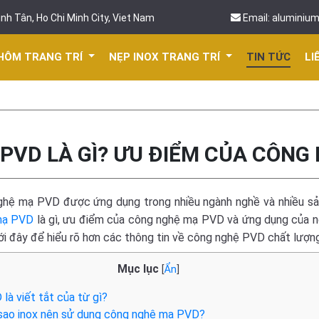
nh Tân, Ho Chi Minh City, Viet Nam
Email: aluminiu
HÔM TRANG TRÍ
NẸP INOX TRANG TRÍ
TIN TỨC
LI
PVD LÀ GÌ? ƯU ĐIỂM CỦA CÔNG
ghệ
mạ PVD
được ứng dụng trong nhiều ngành nghề và nhiều sản 
ạ PVD
là gì, ưu điểm của công nghệ
mạ PVD
và ứng dụng của nó
ới đây để hiểu rõ hơn các thông tin về công nghệ PVD chất lượng
Mục lục
[
Ẩn
]
là viết tắt của từ gì?
sao inox nên sử dụng công nghệ mạ PVD?