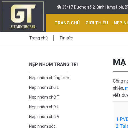
35/17 Đường số 2, Bình Hưng Hoà, Bì
TRANG CHỦ
GIỚI THIỆU
NẸP N
Trang chủ
Tin tức
MẠ 
NẸP NHÔM TRANG TRÍ
Nẹp nhôm chống trơn
Công n
Nẹp nhôm chữ L
nhiên,
m
viết dư
Nẹp nhôm chữ T
Nẹp nhôm chữ U
Nẹp nhôm chữ V
1
PVD 
2
Tại 
Nẹp nhôm góc